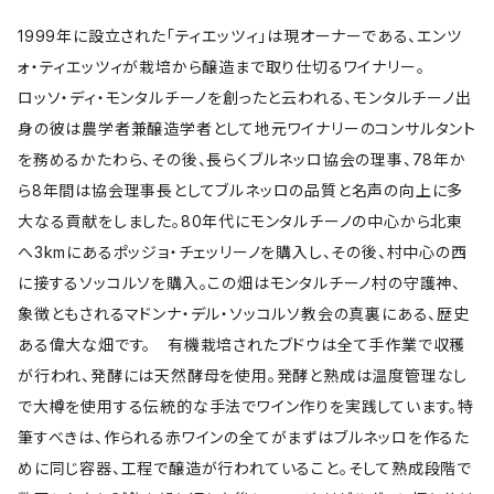
1999年に設立された「ティエッツィ」は現オーナーである、エンツ
ォ・ティエッツィが栽培から醸造まで取り仕切るワイナリー。
ロッソ・ディ・モンタルチーノを創ったと云われる、モンタルチーノ出
身の彼は農学者兼醸造学者として地元ワイナリーのコンサルタント
を務めるかたわら、その後、長らくブルネッロ協会の理事、78年か
ら8年間は協会理事長としてブルネッロの品質と名声の向上に多
大なる貢献をしました。80年代にモンタルチーノの中心から北東
へ3kmにあるポッジョ・チェッリーノを購入し、その後、村中心の西
に接するソッコルソを購入。この畑はモンタルチーノ村の守護神、
象徴ともされるマドンナ・デル・ソッコルソ教会の真裏にある、歴史
ある偉大な畑です。 有機栽培されたブドウは全て手作業で収穫
が行われ、発酵には天然酵母を使用。発酵と熟成は温度管理なし
で大樽を使用する伝統的な手法でワイン作りを実践しています。特
筆すべきは、作られる赤ワインの全てがまずはブルネッロを作るた
めに同じ容器、工程で醸造が行われていること。そして熟成段階で